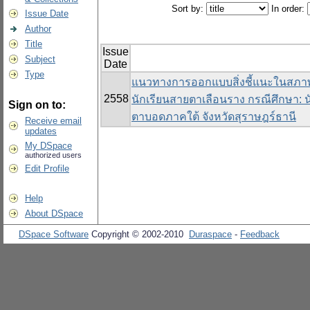
Sort by:
In order:
Issue Date
Author
Title
Issue
Subject
Date
Type
แนวทางการออกแบบสิ่งชี้แนะในสภาพแ
2558
นักเรียนสายตาเลือนราง กรณีศึกษา: 
Sign on to:
ตาบอดภาคใต้ จังหวัดสุราษฎร์ธานี
Receive email
updates
My DSpace
authorized users
Edit Profile
Help
About DSpace
DSpace Software
Copyright © 2002-2010
Duraspace
-
Feedback