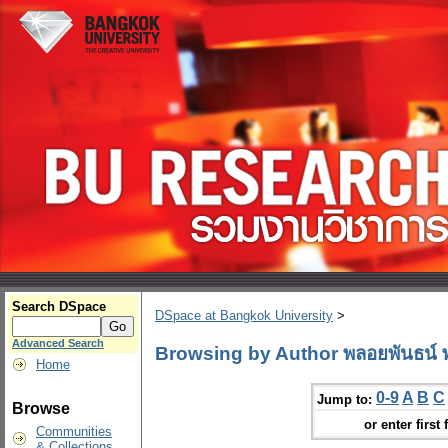
Search DSpace
DSpace at Bangkok University
>
Advanced Search
Browsing by Author พลอยพันธน์ พ
Home
0-9
A
B
C
Jump to:
Browse
or enter first 
Communities
& Collections