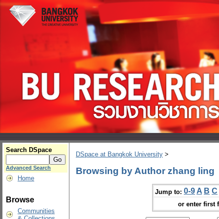
Search DSpace
DSpace at Bangkok University
>
Advanced Search
Browsing by Author zhang ling
Home
0-9
A
B
C
Jump to:
Browse
or enter first 
Communities
& Collections