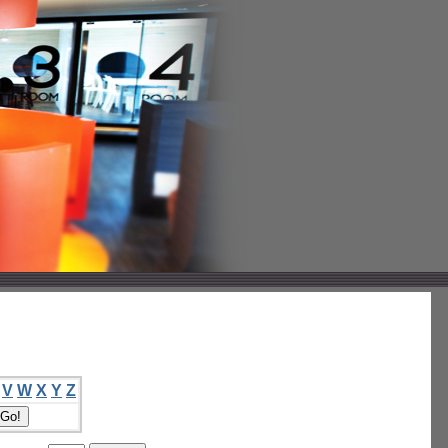
V
W
X
Y
Z