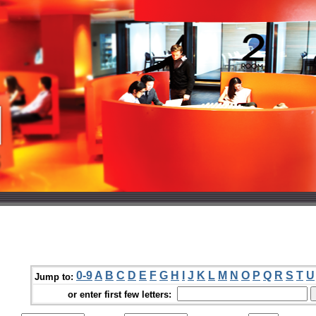
0-9
A
B
C
D
E
F
G
H
I
J
K
L
M
N
O
P
Q
R
S
T
U
Jump to:
or enter first few letters: