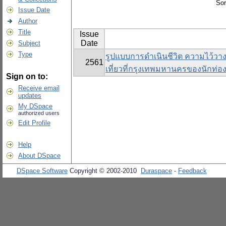
Sor
Issue Date
Author
Title
Issue
Date
Subject
Type
รูปแบบการดำเนินชีวิต ความไว้วาง
2561
เที่ยวที่กรุงเทพมหานครของนักท่อง
Sign on to:
Receive email
updates
My DSpace
authorized users
Edit Profile
Help
About DSpace
DSpace Software
Copyright © 2002-2010
Duraspace
-
Feedback