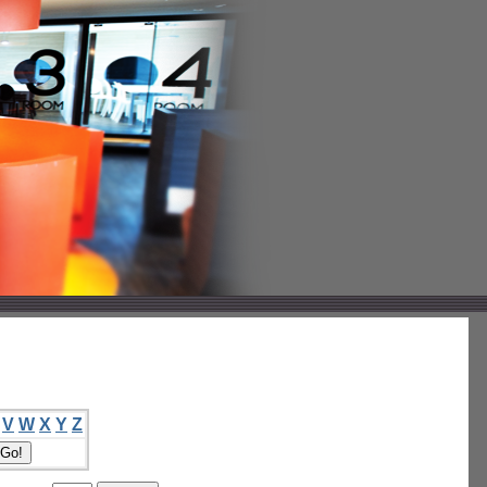
V
W
X
Y
Z