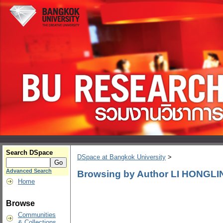
Search DSpace
DSpace at Bangkok University
>
Advanced Search
Browsing by Author LI HONGLI
Home
Browse
Communities
& Collections