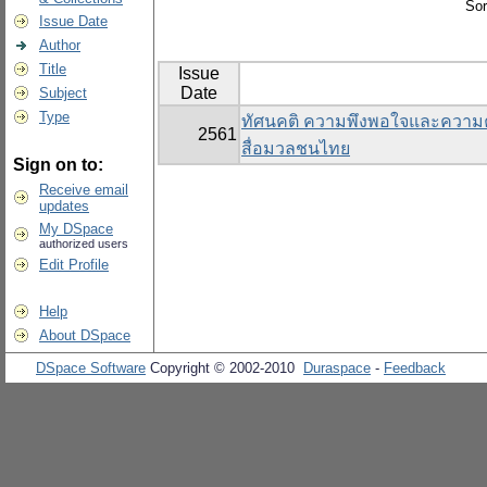
Sor
Issue Date
Author
Title
Issue
Date
Subject
Type
ทัศนคติ ความพึงพอใจและความค
2561
สื่อมวลชนไทย
Sign on to:
Receive email
updates
My DSpace
authorized users
Edit Profile
Help
About DSpace
DSpace Software
Copyright © 2002-2010
Duraspace
-
Feedback