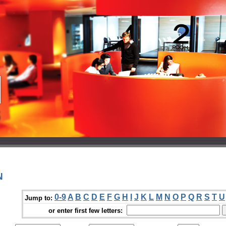
N
0-9
A
B
C
D
E
F
G
H
I
J
K
L
M
N
O
P
Q
R
S
T
U
Jump to:
or enter first few letters: