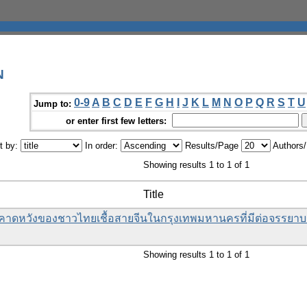
N
0-9
A
B
C
D
E
F
G
H
I
J
K
L
M
N
O
P
Q
R
S
T
U
Jump to:
or enter first few letters:
t by:
In order:
Results/Page
Authors
Showing results 1 to 1 of 1
Title
าดหวังของชาวไทยเชื้อสายจีนในกรุงเทพมหานครที่มีต่อจรรย
Showing results 1 to 1 of 1