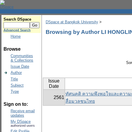
Search DSpace
DSpace at Bangkok University
>
Advanced Search
Browsing by Author LI HONGLI
Home
Browse
Communities
& Collections
Sor
Issue Date
Author
Title
Issue
Subject
Date
Type
ทัศนคติ ความพึงพอใจและความค
2561
สื่อมวลชนไทย
Sign on to:
Receive email
updates
My DSpace
authorized users
Edit Profile