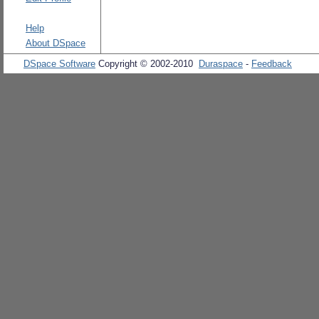
Help
About DSpace
DSpace Software
Copyright © 2002-2010
Duraspace
-
Feedback