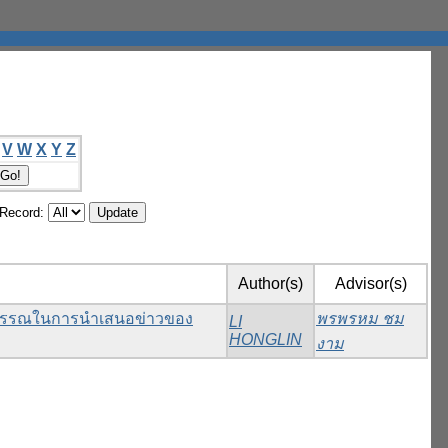
V
W
X
Y
Z
/Record:
Author(s)
Advisor(s)
าบรรณในการนําเสนอข่าวของ
พรพรหม ชม
LI
HONGLIN
งาม