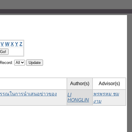
V
W
X
Y
Z
/Record:
Author(s)
Advisor(s)
าบรรณในการนําเสนอข่าวของ
พรพรหม ชม
LI
HONGLIN
งาม