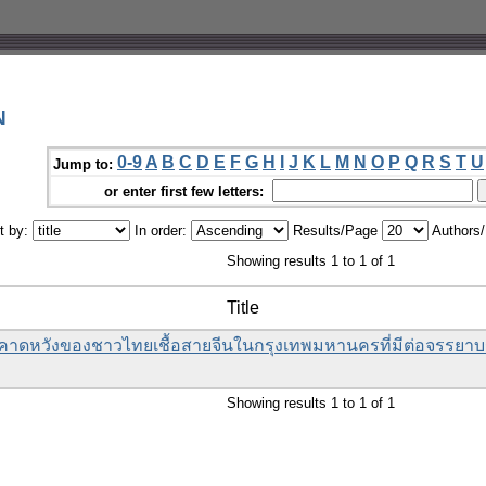
N
0-9
A
B
C
D
E
F
G
H
I
J
K
L
M
N
O
P
Q
R
S
T
U
Jump to:
or enter first few letters:
t by:
In order:
Results/Page
Authors
Showing results 1 to 1 of 1
Title
าดหวังของชาวไทยเชื้อสายจีนในกรุงเทพมหานครที่มีต่อจรรย
Showing results 1 to 1 of 1