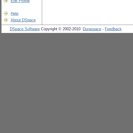
Edit Profile
Help
About DSpace
DSpace Software
Copyright © 2002-2010
Duraspace
-
Feedback