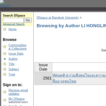
Search DSpace
DSpace at Bangkok University
>
Advanced Search
Browsing by Author LI HONGLI
Home
Browse
Communities
& Collections
Sor
Issue Date
Author
Title
Issue
Date
Subject
Type
ทัศนคติ ความพึงพอใจและความค
2561
สื่อมวลชนไทย
Sign on to:
Receive email
updates
My DSpace
authorized users