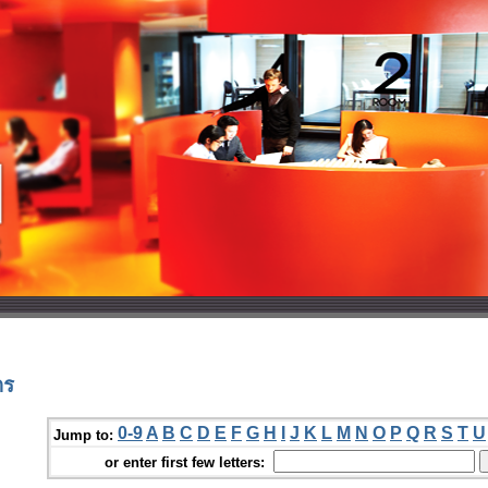
ตร
0-9
A
B
C
D
E
F
G
H
I
J
K
L
M
N
O
P
Q
R
S
T
U
Jump to:
or enter first few letters: