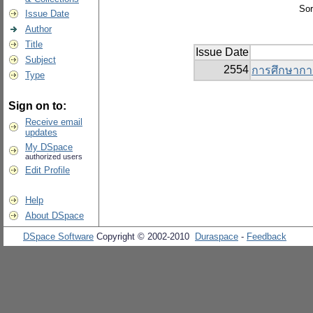
Sor
Issue Date
Author
Title
Issue Date
Subject
2554
การศึกษาการ
Type
Sign on to:
Receive email
updates
My DSpace
authorized users
Edit Profile
Help
About DSpace
DSpace Software
Copyright © 2002-2010
Duraspace
-
Feedback