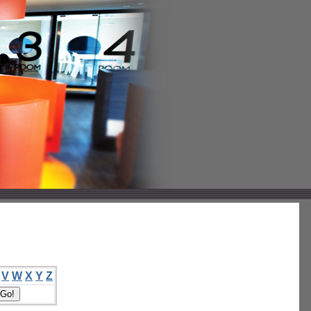
V
W
X
Y
Z