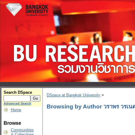
Search DSpace
DSpace at Bangkok University
>
Advanced Search
Browsing by Author วราพร วรเน
Home
Browse
Communities
& Collections