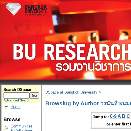
Search DSpace
DSpace at Bangkok University
>
Advanced Search
Browsing by Author วรนันท์ พนมอุ
Home
0-9
A
B
C
Jump to:
Browse
or enter first 
Communities
& Collections