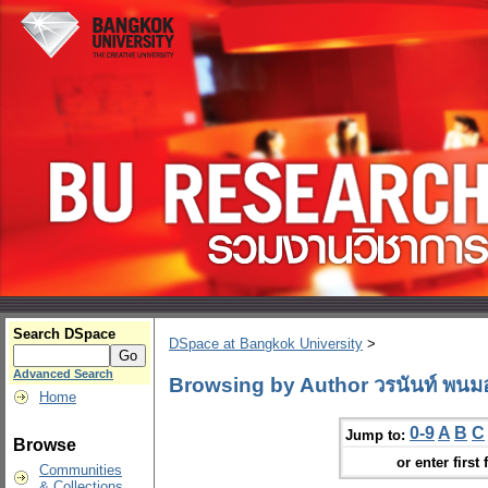
Search DSpace
DSpace at Bangkok University
>
Advanced Search
Browsing by Author วรนันท์ พนมอุ
Home
0-9
A
B
C
Jump to:
Browse
or enter first 
Communities
& Collections