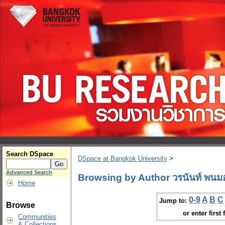
Search DSpace
DSpace at Bangkok University
>
Advanced Search
Browsing by Author วรนันท์ พนมอุ
Home
0-9
A
B
C
Jump to:
Browse
or enter first 
Communities
& Collections