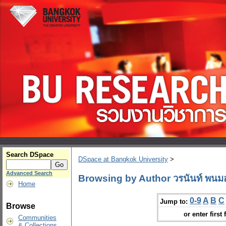
Search DSpace
DSpace at Bangkok University
>
Advanced Search
Browsing by Author วรนันท์ พนมอุ
Home
0-9
A
B
C
Jump to:
Browse
or enter first 
Communities
& Collections