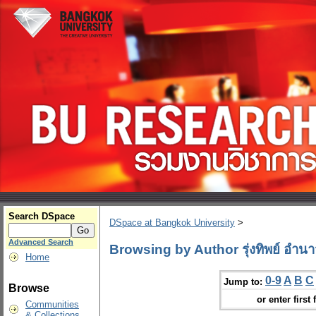
Search DSpace
DSpace at Bangkok University
>
Advanced Search
Browsing by Author รุ่งทิพย์ อำ
Home
0-9
A
B
C
Jump to:
Browse
or enter first 
Communities
& Collections