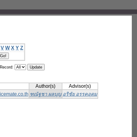
V
W
X
Y
Z
/Record:
Author(s)
Advisor(s)
icemate.co.th
ฑณัฐชา ผลบุญ
อริชัย อรรคอุดม