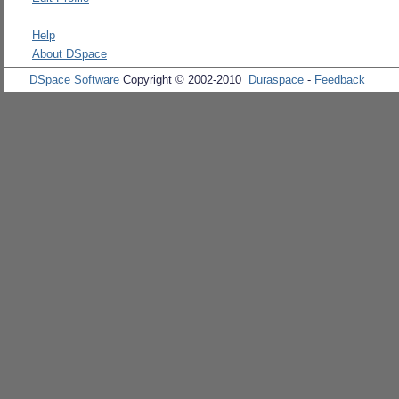
Help
About DSpace
DSpace Software
Copyright © 2002-2010
Duraspace
-
Feedback