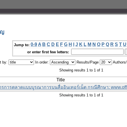
ุญ
0-9
A
B
C
D
E
F
G
H
I
J
K
L
M
N
O
P
Q
R
S
T
U
Jump to:
or enter first few letters:
t by:
In order:
Results/Page
Authors
Showing results 1 to 1 of 1
Title
สารการตลาดแบบบูรณาการบนสื่ออินเทอร์เน็ต กรณีศึกษา: www.off
Showing results 1 to 1 of 1