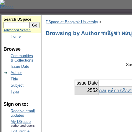
Search DSpace
DSpace at Bangkok University
>
Advanced Search
Browsing by Author ฑณัฐชา ผลบ
Home
Browse
Communities
& Collections
Sor
Issue Date
Author
Title
Issue Date
Subject
2552
กลยุทธ์การสื่อ
Type
Sign on to:
Receive email
updates
My DSpace
authorized users
Edit Profile