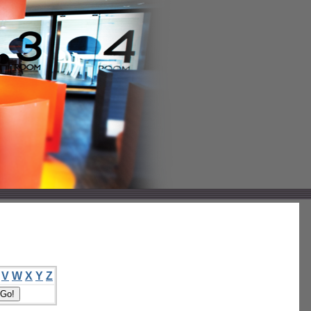
V
W
X
Y
Z