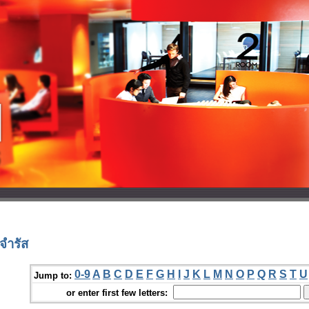
จำรัส
0-9
A
B
C
D
E
F
G
H
I
J
K
L
M
N
O
P
Q
R
S
T
U
Jump to:
or enter first few letters: