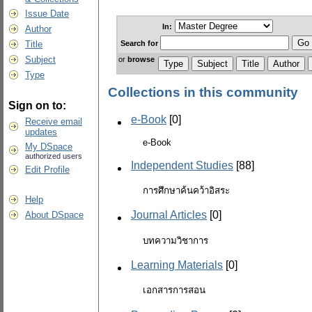
Issue Date
In:
Author
Search
for
Title
Subject
or
browse
Type
Collections in this community
Sign on to:
e-Book
[0]
Receive email
updates
e-Book
My DSpace
authorized users
Independent Studies
[88]
Edit Profile
การศึกษาค้นคว้าอิสระ
Help
Journal Articles
[0]
About DSpace
บทความวิชาการ
Learning Materials
[0]
เอกสารการสอน