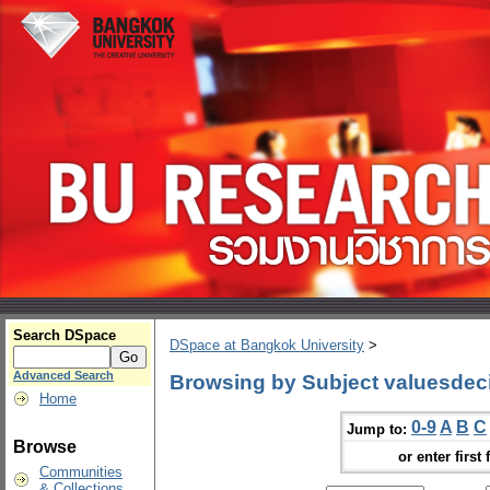
Search DSpace
DSpace at Bangkok University
>
Advanced Search
Browsing by Subject valuesdeci
Home
0-9
A
B
C
Jump to:
Browse
or enter first 
Communities
& Collections