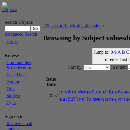
Search DSpace
DSpace at Bangkok University
>
Advanced Search
Browsing by Subject valuesde
Home
Jump to:
0-9
A
B
C
Browse
or enter first 
Communities
Sort by:
In order:
& Collections
Issue Date
Issue
Author
Date
Title
การศึกษาทัศนคติและค่านิยมที่ส่งผล
2557
Subject
ของผู้บริโภค ในเขตกรุงเทพมหาน
Type
Sign on to:
Receive email
updates