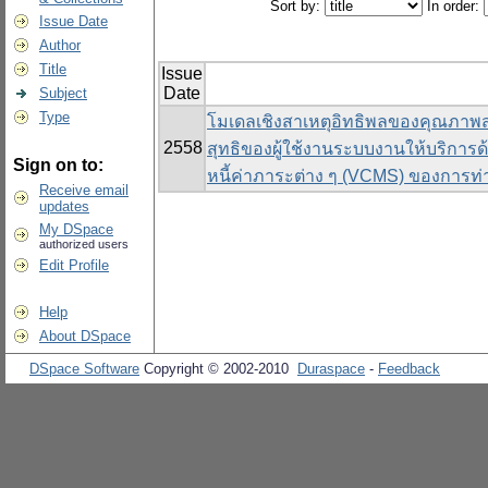
Sort by:
In order:
Issue Date
Author
Title
Issue
Date
Subject
Type
โมเดลเชิงสาเหตุอิทธิพลของคุณภาพ
2558
สุทธิของผู้ใช้งานระบบงานให้บริการด้า
Sign on to:
หนี้ค่าภาระต่าง ๆ (VCMS) ของการท่
Receive email
updates
My DSpace
authorized users
Edit Profile
Help
About DSpace
DSpace Software
Copyright © 2002-2010
Duraspace
-
Feedback