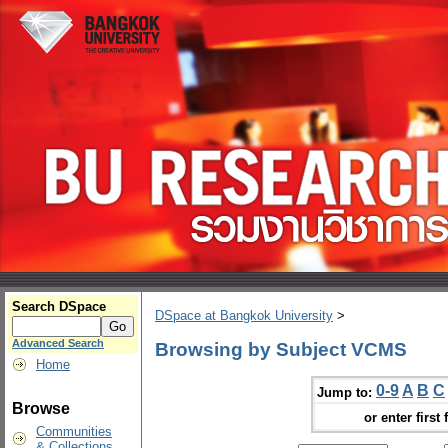
Search DSpace
DSpace at Bangkok University
>
Advanced Search
Browsing by Subject VCMS
Home
0-9
A
B
C
Jump to:
Browse
or enter first 
Communities
& Collections