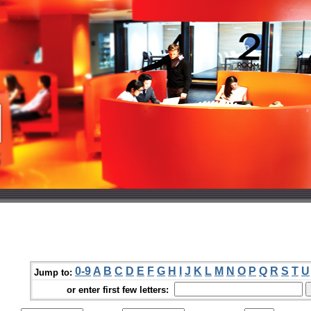
0-9
A
B
C
D
E
F
G
H
I
J
K
L
M
N
O
P
Q
R
S
T
U
Jump to:
or enter first few letters: