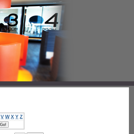
V
W
X
Y
Z