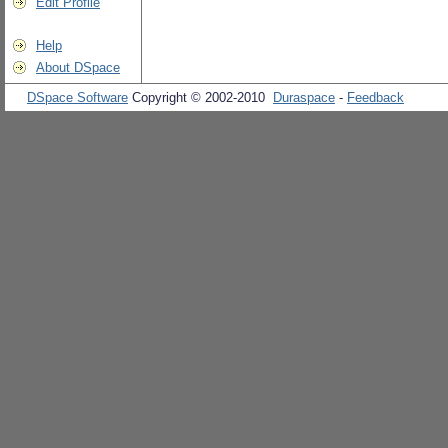
Edit Profile
Help
About DSpace
DSpace Software
Copyright © 2002-2010
Duraspace
-
Feedback