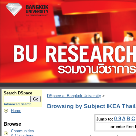
Search DSpace
DSpace at Bangkok University
>
Advanced Search
Browsing by Subject IKEA Thai
Home
0-9
A
B
C
Jump to:
Browse
or enter first 
Communities
& Collections