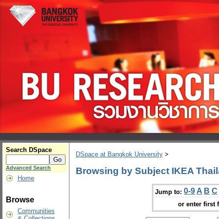
Search DSpace
DSpace at Bangkok University
>
Advanced Search
Browsing by Subject IKEA Thai
Home
0-9
A
B
C
Jump to:
Browse
or enter first 
Communities
& Collections