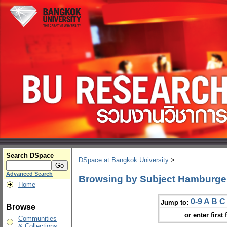
Search DSpace
DSpace at Bangkok University
>
Advanced Search
Browsing by Subject Hamburger S
Home
0-9
A
B
C
Jump to:
Browse
or enter first 
Communities
& Collections