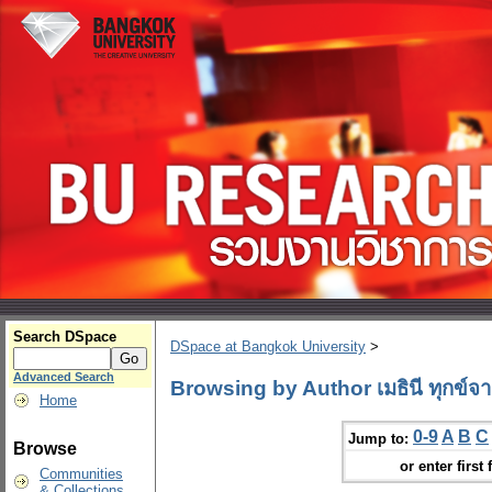
Search DSpace
DSpace at Bangkok University
>
Advanced Search
Browsing by Author เมธินี ทุกข์จ
Home
0-9
A
B
C
Jump to:
Browse
or enter first 
Communities
& Collections