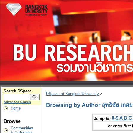
Search DSpace
DSpace at Bangkok University
>
Advanced Search
Browsing by Author สุทธิชัย เกศ
Home
0-9
A
B
C
Jump to:
Browse
or enter first 
Communities
& Collections