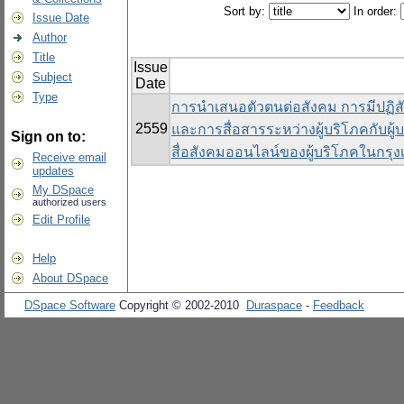
Sort by:
In order:
Issue Date
Author
Title
Issue
Subject
Date
Type
การนำเสนอตัวตนต่อสังคม การมีปฏิสัม
2559
และการสื่อสารระหว่างผู้บริโภคกับผู้
Sign on to:
สื่อสังคมออนไลน์ของผู้บริโภคในกร
Receive email
updates
My DSpace
authorized users
Edit Profile
Help
About DSpace
DSpace Software
Copyright © 2002-2010
Duraspace
-
Feedback