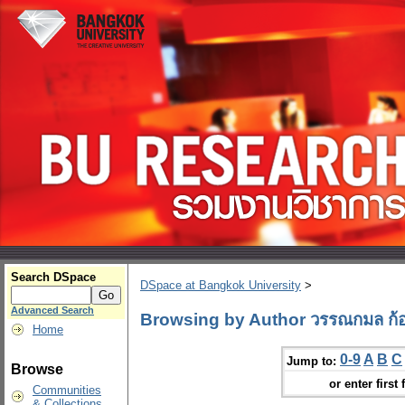
Search DSpace
DSpace at Bangkok University
>
Advanced Search
Browsing by Author วรรณกมล ก้อ
Home
0-9
A
B
C
Jump to:
Browse
or enter first 
Communities
& Collections