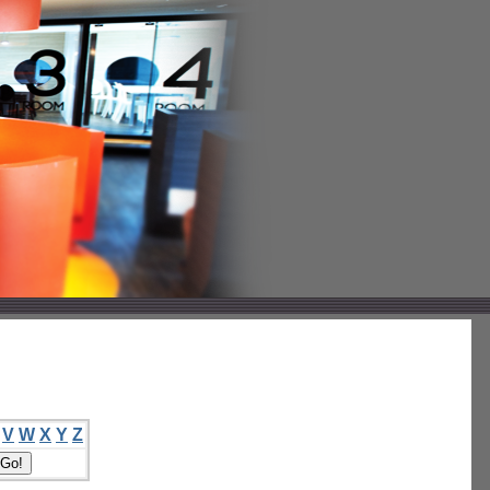
V
W
X
Y
Z