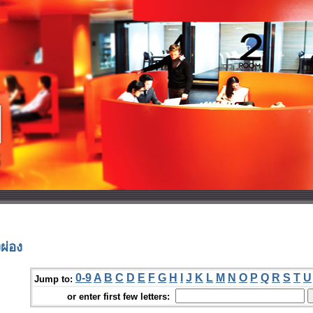
ผ่อง
0-9
A
B
C
D
E
F
G
H
I
J
K
L
M
N
O
P
Q
R
S
T
U
Jump to:
or enter first few letters: