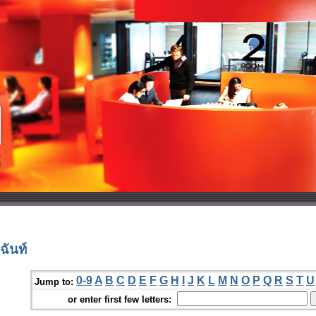
ฉันท์
0-9
A
B
C
D
E
F
G
H
I
J
K
L
M
N
O
P
Q
R
S
T
U
Jump to:
or enter first few letters: