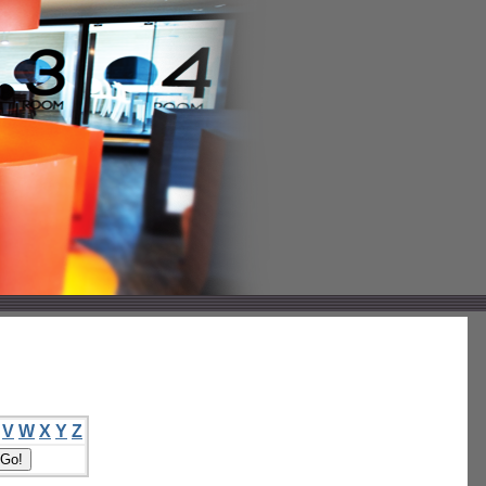
V
W
X
Y
Z