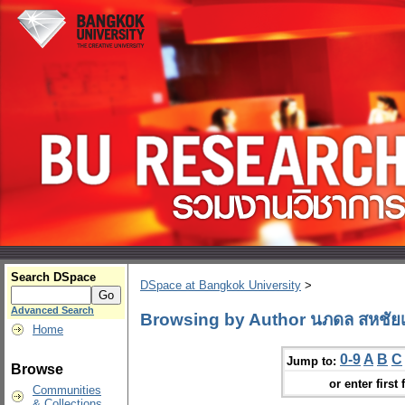
Search DSpace
DSpace at Bangkok University
>
Advanced Search
Browsing by Author นภดล สหชัยเ
Home
0-9
A
B
C
Jump to:
Browse
or enter first 
Communities
& Collections