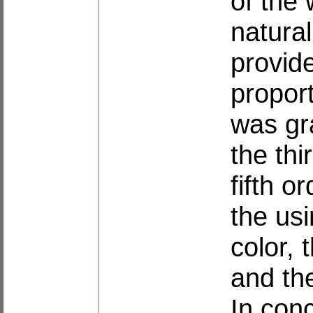
of the 
natural
provid
proport
was gr
the th
fifth o
the us
color, 
and the
In conc