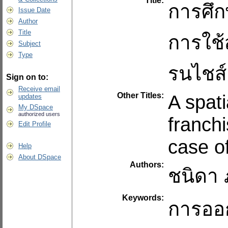
Title:
การศึก
Issue Date
Author
Title
การใช
Subject
Type
รนไชส์
Sign on to:
Receive email
Other Titles:
A spati
updates
My DSpace
authorized users
franchi
Edit Profile
case o
Help
About DSpace
Authors:
ชนิดา ภู
Keywords:
การออ