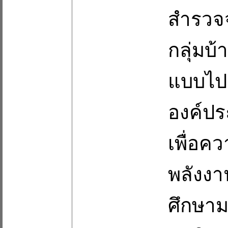
สำรวจจ
กลุ่มบ
แบบไปส
องค์ป
เพื่อคว
พลังงา
ศึกษา