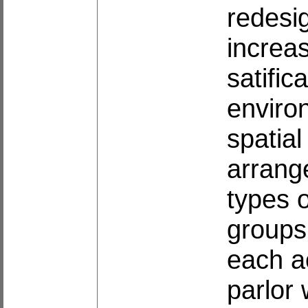
redesig
increa
satific
environ
spatial
arrange
types 
groups,
each a
parlor