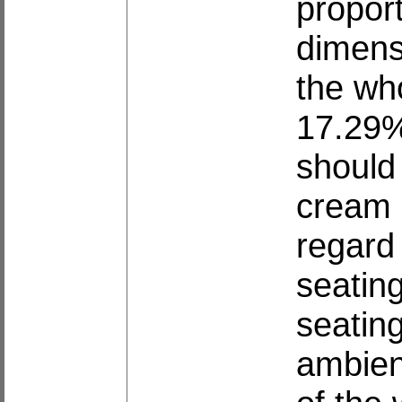
proport
dimensi
the wh
17.29%
should
cream 
regard 
seatin
seating
ambien