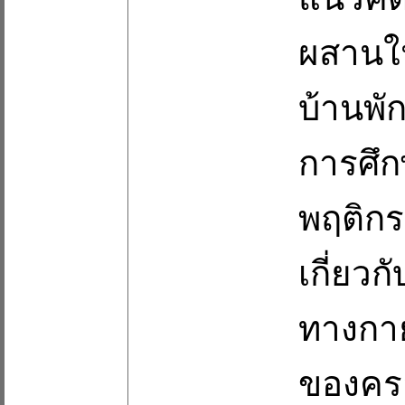
ผสานใ
บ้านพั
การศึ
พฤติกร
เกี่ยว
ทางกาย
ของครอ