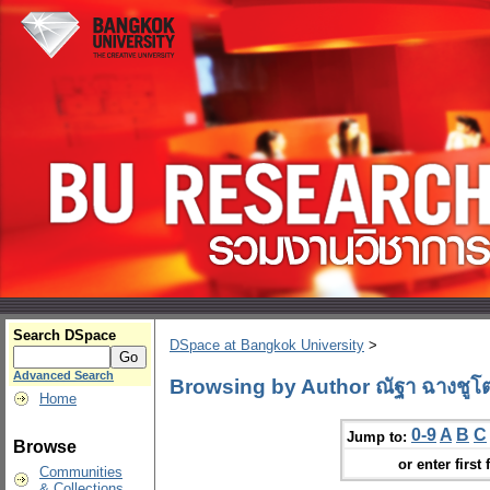
Search DSpace
DSpace at Bangkok University
>
Advanced Search
Browsing by Author ณัฐา ฉางชูโ
Home
0-9
A
B
C
Jump to:
Browse
or enter first 
Communities
& Collections