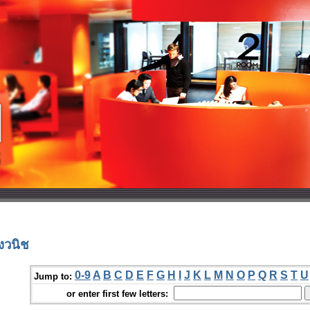
งวนิช
0-9
A
B
C
D
E
F
G
H
I
J
K
L
M
N
O
P
Q
R
S
T
U
Jump to:
or enter first few letters: