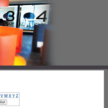
V
W
X
Y
Z