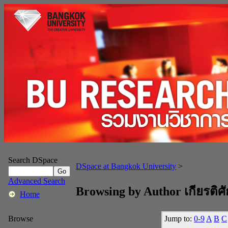
Search DSpace
DSpace at Bangkok University
>
Advanced Search
Browsing by Author เกียรติศั
Home
Jump to:
0-9
A
B
C
Browse