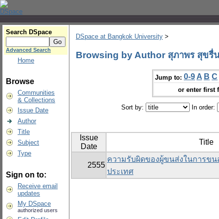
Search DSpace
DSpace at Bangkok University
>
Advanced Search
Browsing by Author สุภาพร สุขรื่
Home
0-9
A
B
C
Jump to:
Browse
or enter first 
Communities
& Collections
Sort by:
In order:
Issue Date
Author
Title
Issue
Title
Subject
Date
Type
ความรับผิดของผู้ขนส่งในการขน
2555
ประเทศ
Sign on to:
Receive email
updates
My DSpace
authorized users