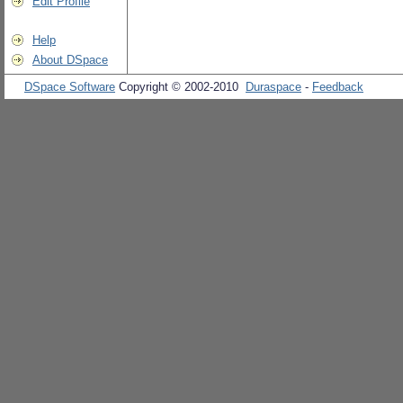
Edit Profile
Help
About DSpace
DSpace Software
Copyright © 2002-2010
Duraspace
-
Feedback