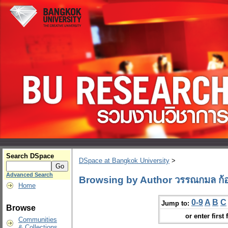
Search DSpace
DSpace at Bangkok University
>
Advanced Search
Browsing by Author วรรณกมล ก้อ
Home
0-9
A
B
C
Jump to:
Browse
or enter first 
Communities
& Collections