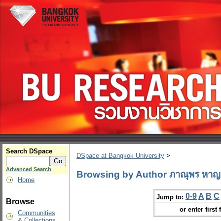
Search DSpace
DSpace at Bangkok University
>
Advanced Search
Browsing by Author ภาณุพร หาญธ
Home
0-9
A
B
C
Jump to:
Browse
or enter first 
Communities
& Collections