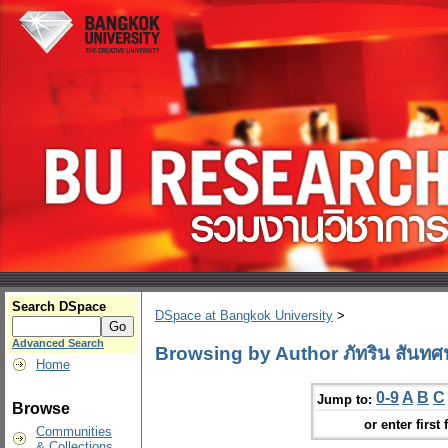
Search DSpace
DSpace at Bangkok University
>
Advanced Search
Browsing by Author ภัทริน สันท
Home
0-9
A
B
C
Jump to:
Browse
or enter first 
Communities
& Collections