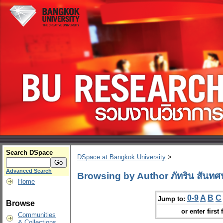
Search DSpace
DSpace at Bangkok University
>
Advanced Search
Browsing by Author ภัทริน สันท
Home
0-9
A
B
C
Jump to:
Browse
or enter first 
Communities
& Collections