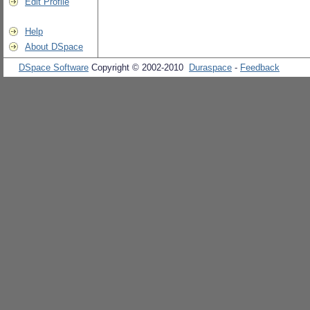
Edit Profile
Help
About DSpace
DSpace Software
Copyright © 2002-2010
Duraspace
-
Feedback