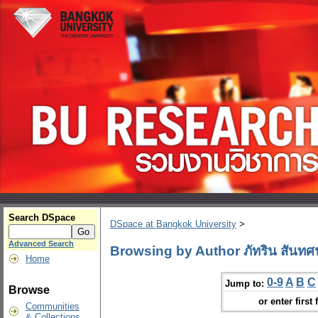
Search DSpace
DSpace at Bangkok University
>
Advanced Search
Browsing by Author ภัทริน สันท
Home
0-9
A
B
C
Jump to:
Browse
or enter first 
Communities
& Collections