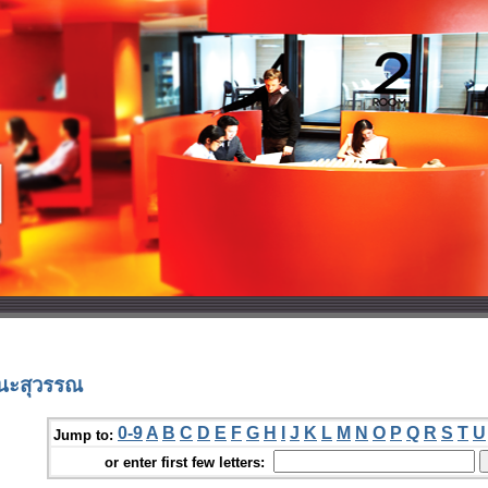
ศนะสุวรรณ
0-9
A
B
C
D
E
F
G
H
I
J
K
L
M
N
O
P
Q
R
S
T
U
Jump to:
or enter first few letters: