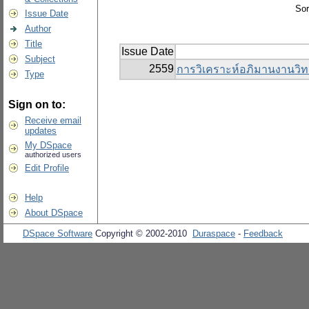
Sor
Issue Date
Author
Title
Issue Date
Subject
2559
การวิเคราะห์อภิมานงานวิ
Type
Sign on to:
Receive email
updates
My DSpace
authorized users
Edit Profile
Help
About DSpace
DSpace Software
Copyright © 2002-2010
Duraspace
-
Feedback