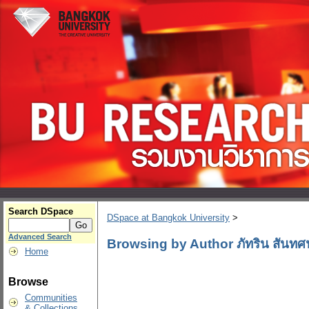
Search DSpace
DSpace at Bangkok University
>
Advanced Search
Browsing by Author ภัทริน สันท
Home
Browse
Communities
& Collections