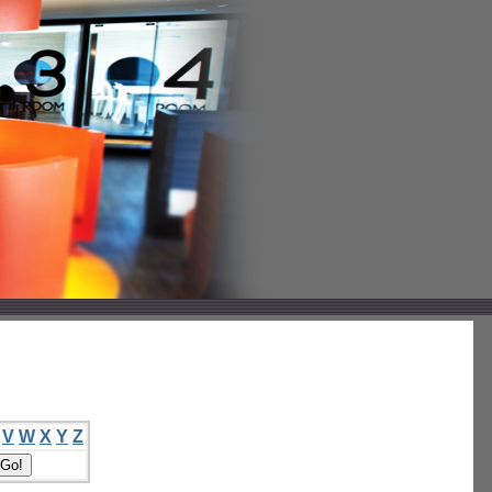
V
W
X
Y
Z