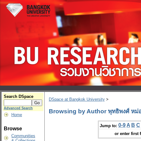
Search DSpace
DSpace at Bangkok University
>
Advanced Search
Browsing by Author พุทธิพงศ์ หม่
Home
0-9
A
B
C
Jump to:
Browse
or enter first 
Communities
& Collections