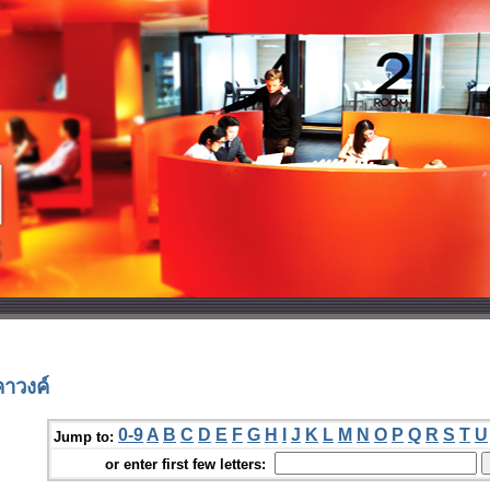
คาวงค์
0-9
A
B
C
D
E
F
G
H
I
J
K
L
M
N
O
P
Q
R
S
T
U
Jump to:
or enter first few letters: