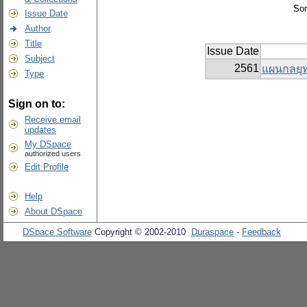
Sor
Issue Date
Author
Title
Issue Date
Subject
2561
แผนกลยุท
Type
Sign on to:
Receive email
updates
My DSpace
authorized users
Edit Profile
Help
About DSpace
DSpace Software
Copyright © 2002-2010
Duraspace
-
Feedback