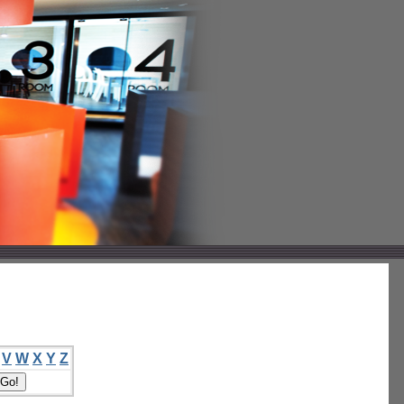
V
W
X
Y
Z