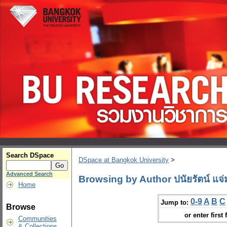
Search DSpace
DSpace at Bangkok University
>
Advanced Search
Browsing by Author ปนัยรัตน์ แจ่
Home
0-9
A
B
C
Jump to:
Browse
or enter first 
Communities
& Collections