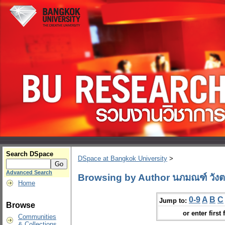
Search DSpace
DSpace at Bangkok University
>
Advanced Search
Browsing by Author นภมณฑ์ วังต
Home
0-9
A
B
C
Jump to:
Browse
or enter first 
Communities
& Collections