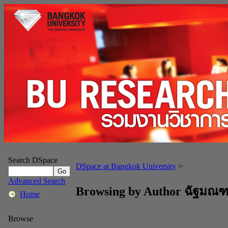
Search DSpace
DSpace at Bangkok University
>
Advanced Search
Browsing by Author ฉัฐมณฑน
Home
Browse