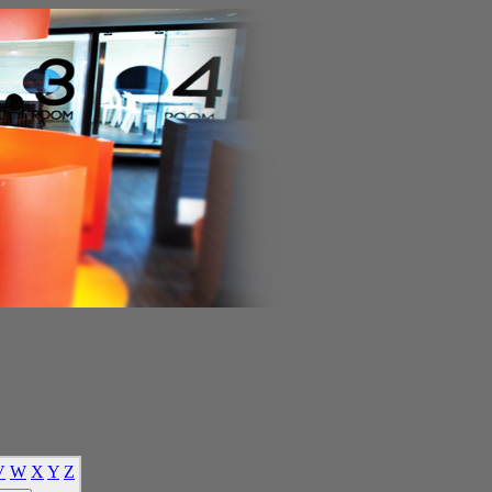
V
W
X
Y
Z