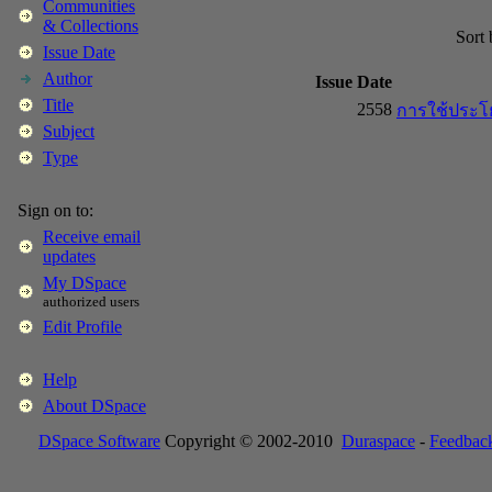
Communities
& Collections
Sort
Issue Date
Author
Issue Date
Title
2558
การใช้ประโย
Subject
Type
Sign on to:
Receive email
updates
My DSpace
authorized users
Edit Profile
Help
About DSpace
DSpace Software
Copyright © 2002-2010
Duraspace
-
Feedbac