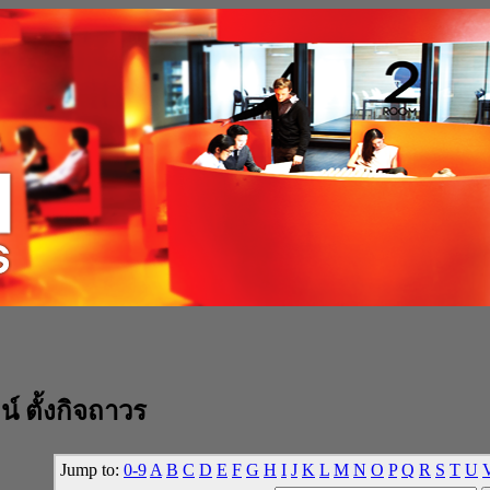
์ ตั้งกิจถาวร
Jump to:
0-9
A
B
C
D
E
F
G
H
I
J
K
L
M
N
O
P
Q
R
S
T
U