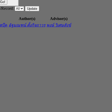
/Record:
Author(s)
Advisor(s)
บุ๊ค
ฉัฐมณฑน์ ตั้งกิจถาวร
พงษ์ วิเศษสังข์