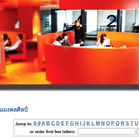
นมงคลศิลป์
0-9
A
B
C
D
E
F
G
H
I
J
K
L
M
N
O
P
Q
R
S
T
U
Jump to:
or enter first few letters: