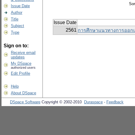
Sor
Issue Date
Author
Title
Issue Date
Subject
2561
การศึกษาแนวทางการออกแบ
Type
Sign on to:
Receive email
updates
My DSpace
authorized users
Edit Profile
Help
About DSpace
DSpace Software
Copyright © 2002-2010
Duraspace
-
Feedback