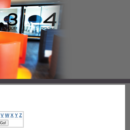
V
W
X
Y
Z