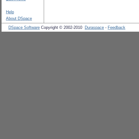
Help
About DSpace
DSpace Software
Copyright © 2002-2010
Duraspace
-
Feedback