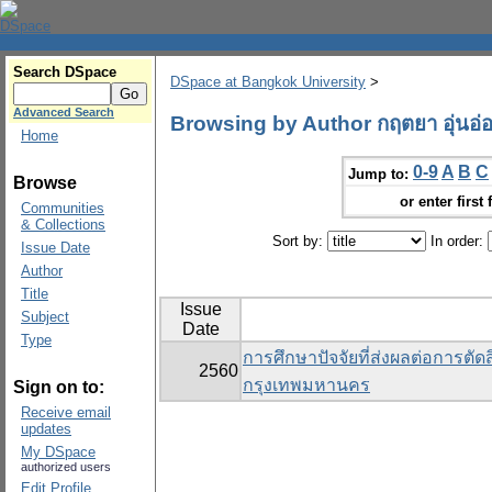
Search DSpace
DSpace at Bangkok University
>
Advanced Search
Browsing by Author กฤตยา อุ่นอ่
Home
0-9
A
B
C
Jump to:
Browse
or enter first 
Communities
& Collections
Sort by:
In order:
Issue Date
Author
Title
Issue
Subject
Date
Type
การศึกษาปัจจัยที่ส่งผลต่อการตั
2560
กรุงเทพมหานคร
Sign on to:
Receive email
updates
My DSpace
authorized users
Edit Profile