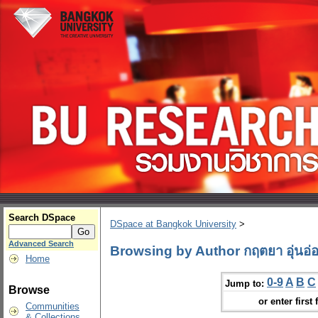
Search DSpace
DSpace at Bangkok University
>
Advanced Search
Browsing by Author กฤตยา อุ่นอ่
Home
0-9
A
B
C
Jump to:
Browse
or enter first 
Communities
& Collections