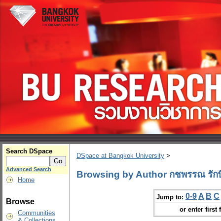
Search DSpace
DSpace at Bangkok University
>
Advanced Search
Browsing by Author กชพรรณ รักษ
Home
0-9
A
B
C
Jump to:
Browse
or enter first 
Communities
& Collections